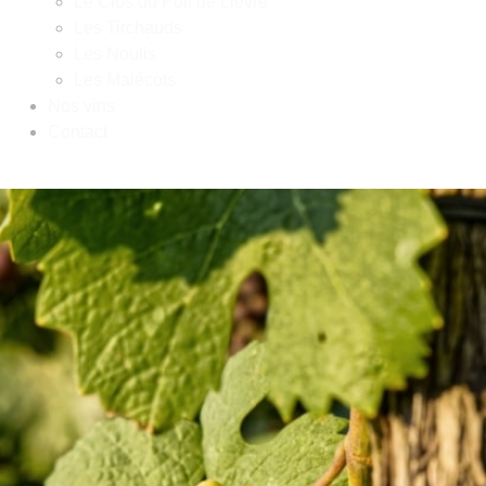
Le Clos du Poil de Lièvre
Les Tirchauds
Les Noulis
Les Malécots
Nos vins
Contact