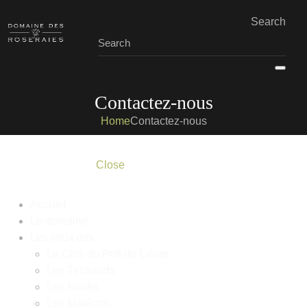
Search
Contactez-nous
Home
Contactez-nous
Close
Accueil
Le domaine
Les lieux dits
Le Clos du Poil de Lièvre
Les Tirchauds
Les Noulis
Les Malécots