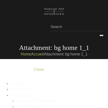
Attachment: bg home 1_1
Home
Accueil
Attachment: bg home 1_1
Close
Accueil
Le domaine
Les lieux dits
Le Clos du Poil de Lièvre
Les Tirchauds