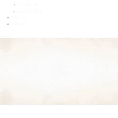
Les Noulis
Les Malécots
Nos vins
Contact