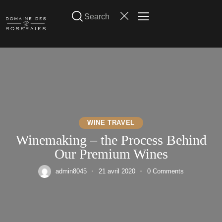
WINE TRAVEL
Winemaking – the Process Behind
Our Premium Wines
admin8045
21 avril 2020
0
Comments