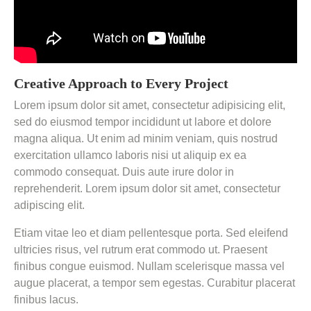
Creative Approach to Every Project
Lorem ipsum dolor sit amet, consectetur adipisicing elit,
sed do eiusmod tempor incididunt ut labore et dolore
magna aliqua. Ut enim ad minim veniam, quis nostrud
exercitation ullamco laboris nisi ut aliquip ex ea
commodo consequat. Duis aute irure dolor in
reprehenderit. Lorem ipsum dolor sit amet, consectetur
adipiscing elit.
Etiam vitae leo et diam pellentesque porta. Sed eleifend
ultricies risus, vel rutrum erat commodo ut. Praesent
finibus congue euismod. Nullam scelerisque massa vel
augue placerat, a tempor sem egestas. Curabitur placerat
finibus lacus.