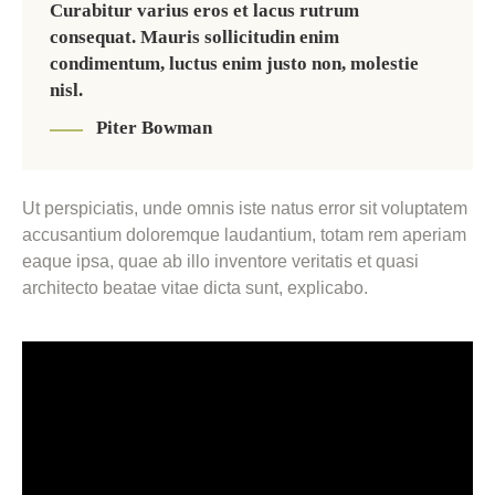
Curabitur varius eros et lacus rutrum
consequat. Mauris sollicitudin enim
condimentum, luctus enim justo non, molestie
nisl.
Piter Bowman
Ut perspiciatis, unde omnis iste natus error sit voluptatem
accusantium doloremque laudantium, totam rem aperiam
eaque ipsa, quae ab illo inventore veritatis et quasi
architecto beatae vitae dicta sunt, explicabo.