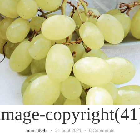
image-copyright(41
admin8045
31 août 2021
0
Comments