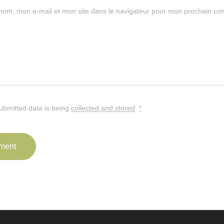
nom, mon e-mail et mon site dans le navigateur pour mon prochain co
submitted data is being
collected and stored
.
*